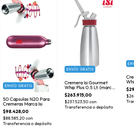
EN
ENVÍO GRATIS
Cre
Whip
Cremera Isi Gourmet
ENVÍO GRATIS
Aus
Whip Plus 0.5 Lt. (marca
$29
Isi Austria)
$263.915,00
$26
50 Capsulas N20 Para
Tra
$237.523,50
con
Cremeras Marca Isi
Transferencia o depósito
$98.428,00
$88.585,20
con
Transferencia o depósito