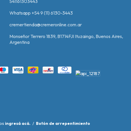
541161303443
Whatsapp +54 9 (11) 6130-3443
cremertienda@cremeronline.com.ar
Monseñor Terrero 1839, B1714FJI Ituzaingo, Buenos Aires,
Argentina
mos
ingresá acá.
/
Botón de arrepentimiento